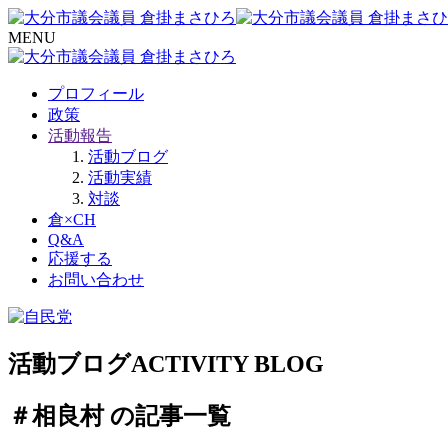
MENU
プロフィール
政策
活動報告
活動ブログ
活動実績
対談
倉×CH
Q&A
応援する
お問い合わせ
活動ブログ
ACTIVITY BLOG
＃相良村 の記事一覧