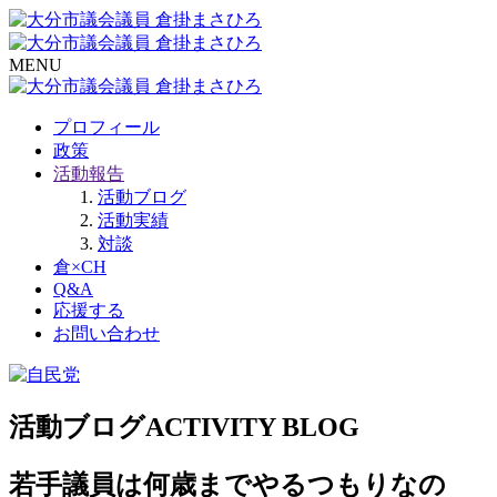
MENU
プロフィール
政策
活動報告
活動ブログ
活動実績
対談
倉×CH
Q&A
応援する
お問い合わせ
活動ブログ
ACTIVITY BLOG
若手議員は何歳までやるつもりなの