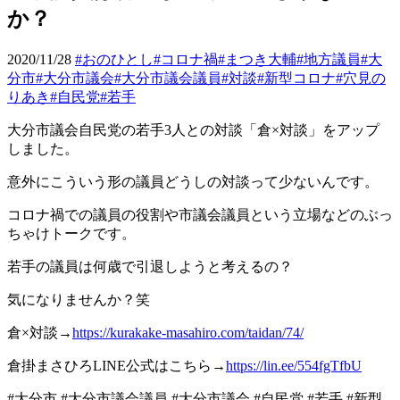
か？
2020/11/28
#おのひとし
#コロナ禍
#まつき大輔
#地方議員
#大
分市
#大分市議会
#大分市議会議員
#対談
#新型コロナ
#穴見の
りあき
#自民党
#若手
大分市議会自民党の若手3人との対談「倉×対談」をアップ
しました。
意外にこういう形の議員どうしの対談って少ないんです。
コロナ禍での議員の役割や市議会議員という立場などのぶっ
ちゃけトークです。
若手の議員は何歳で引退しようと考えるの？
気になりませんか？笑
倉×対談→
https://kurakake-masahiro.com/taidan/74/
倉掛まさひろLINE公式はこちら→
https://lin.ee/554fgTfbU
#大分市 #大分市議会議員 #大分市議会 #自民党 #若手 #新型