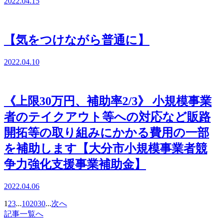
2022.04.15
【気をつけながら普通に】
2022.04.10
《上限30万円、補助率2/3》 小規模事業
者のテイクアウト等への対応など販路
開拓等の取り組みにかかる費用の一部
を補助します【大分市小規模事業者競
争力強化支援事業補助金】
2022.04.06
1
2
3
...
10
20
30
...
次へ
記事一覧へ